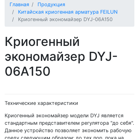
Главная
Продукция
Китайская криогенная арматура FEILUN
Криогенный экономайзер DYJ-06A150
Криогенный
экономайзер DYJ-
06A150
Назад
Впе
Технические характеристики
Криогенный экономайзер модели DYJ является
стандартным представителем регулятора "до себя".
Данное устройство позволяет экономить рабочую
среду следующим образом: до тех пор, пока на