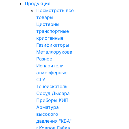
Продукция
Посмотреть все
товары
Цистерны
транспортные
криогенные
Газификаторы
Металлорукова
Разное
Испарители
атмосферные
СГУ
Течеискатель
Сосуд Дьюара
Приборы КИП
Арматура
высокого
давления "КБА"
г.Ковров
Гайка