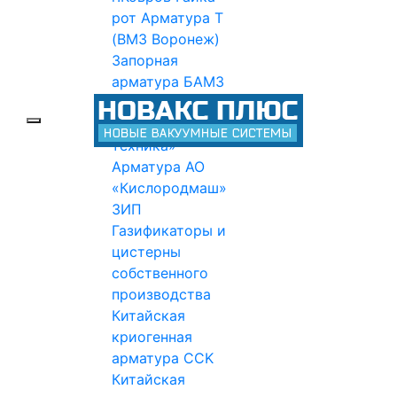
рот
Арматура Т
(ВМЗ Воронеж)
Запорная
арматура БАМЗ
Арматура НТК
«Криогенная
техника»
Арматура АО
«Кислородмаш»
ЗИП
Газификаторы и
цистерны
собственного
производства
Китайская
криогенная
арматура CCK
Китайская