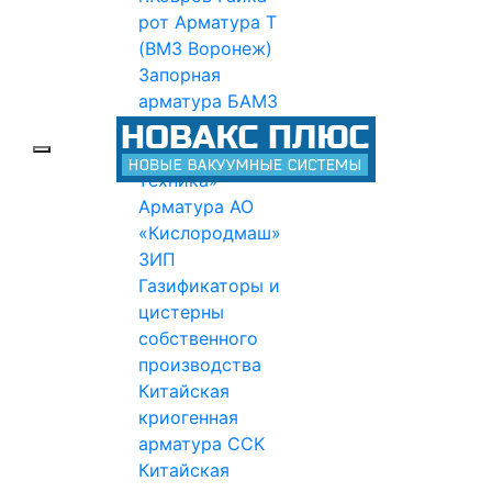
рот
Арматура Т
(ВМЗ Воронеж)
Запорная
арматура БАМЗ
Арматура НТК
«Криогенная
техника»
Арматура АО
«Кислородмаш»
ЗИП
Газификаторы и
цистерны
собственного
производства
Китайская
криогенная
арматура CCK
Китайская