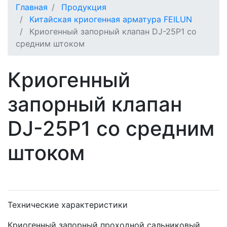
Главная
Продукция
Китайская криогенная арматура FEILUN
Криогенный запорный клапан DJ-25P1 со
средним штоком
Криогенный
запорный клапан
DJ-25P1 со средним
штоком
Назад
Впе
Технические характеристики
Криогенный запорный проходной сальниковый