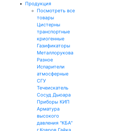
Продукция
Посмотреть все
товары
Цистерны
транспортные
криогенные
Газификаторы
Металлорукова
Разное
Испарители
атмосферные
СГУ
Течеискатель
Сосуд Дьюара
Приборы КИП
Арматура
высокого
давления "КБА"
г.Ковров
Гайка